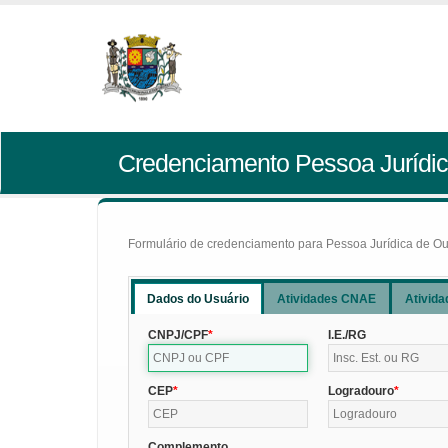
Credenciamento Pessoa Jurídic
Formulário de credenciamento para Pessoa Jurídica de Outr
Dados do Usuário
Atividades CNAE
Ativida
CNPJ/CPF
I.E./RG
CEP
Logradouro
Complemento