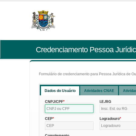
Credenciamento Pessoa Jurídic
Formulário de credenciamento para Pessoa Jurídica de Outr
Dados do Usuário
Atividades CNAE
Ativida
CNPJ/CPF
I.E./RG
CEP
Logradouro
Complemento