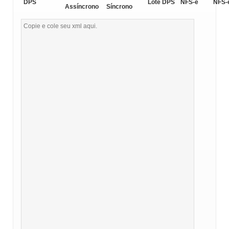
DPS
Lote DPS
NFS-e
NFS-
Assíncrono
Síncrono