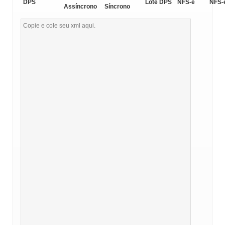
DPS
Lote DPS
NFS-e
NFS-
Assíncrono
Síncrono