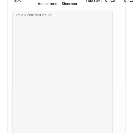
DPS
Lote DPS
NFS-e
NFS-
Assíncrono
Síncrono