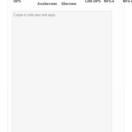
DPS
Lote DPS
NFS-e
NFS-
Assíncrono
Síncrono