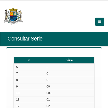
Consultar Série
Id
Série
Id
Série
5
-
7
0
8
0-
9
00
10
000
11
01
12
02