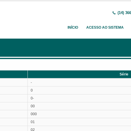
(14) 36
INÍCIO
ACESSO AO SISTEMA
Série
Série
-
0
0-
00
000
01
02