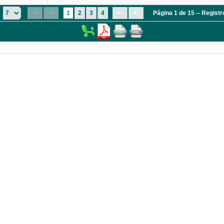
1
2
3
4
Página 1 de 15 -- Regist