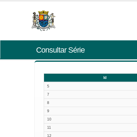
Consultar Série
Id
Id
5
7
8
9
10
11
12