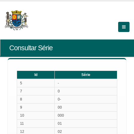
Consultar Série
Id
Série
Id
Série
5
-
7
0
8
0-
9
00
10
000
11
01
12
02