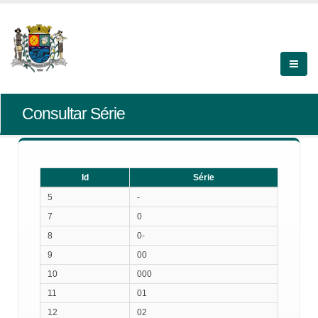
Consultar Série
Id
Série
Id
Série
5
-
7
0
8
0-
9
00
10
000
11
01
12
02