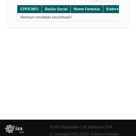
CPF/CNPJ
Razão Social
Nome Fantasia
Endereço
CE
Nenhum resultado encontrado!
Fiorilli Sociedade Civil Software LTDA
© Copyright 2012-2026. Todos os Direitos