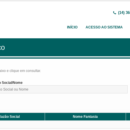
(14) 36
INÍCIO
ACESSO AO SISTEMA
ço
baixo e clique em consultar.
 Social/Nome
azão Social
Nome Fantasia