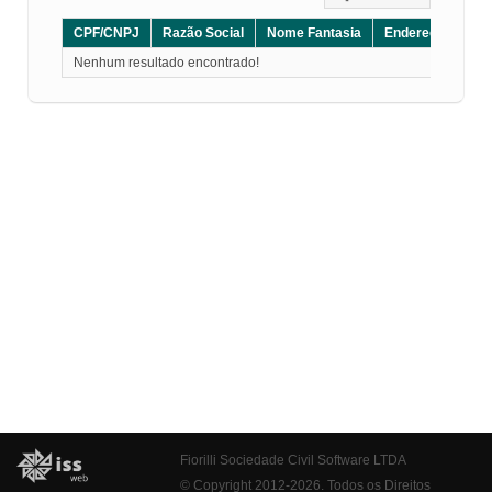
CPF/CNPJ
Razão Social
Nome Fantasia
Endereço
CE
Nenhum resultado encontrado!
Fiorilli Sociedade Civil Software LTDA
© Copyright 2012-2026. Todos os Direitos