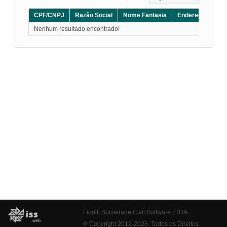
CPF/CNPJ
Razão Social
Nome Fantasia
Endereço
CE
Nenhum resultado encontrado!
Fiorilli Sociedade Civil Software LTDA
© Copyright 2012-2026. Todos os Direitos