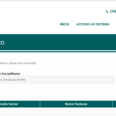
(14)
INÍCIO
ACESSO AO SISTEMA
ço
baixo e clique em consultar.
 Social/Nome
azão Social
Nome Fantasia