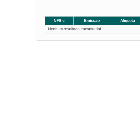
NFS-e
Emissão
Alíquota
Nenhum resultado encontrado!